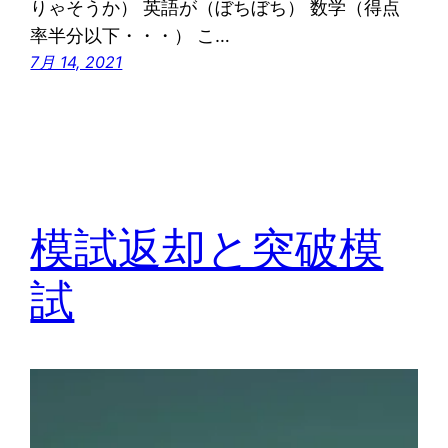
りゃそうか） 英語が（ぼちぼち） 数学（得点
率半分以下・・・） こ…
7月 14, 2021
模試返却と突破模
試