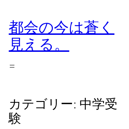
内
容
都会の今は蒼く
を
ス
見える。
キ
ッ
プ
カテゴリー:
中学受
験