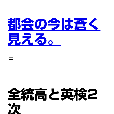
内
容
を
都会の今は蒼く
ス
キ
見える。
ッ
プ
全統高と英検2
次