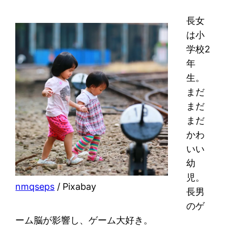
長女
は小
学校2
年
生。
まだ
まだ
まだ
かわ
いい
幼
児。
nmqseps
/ Pixabay
長男
のゲ
ーム脳が影響し、ゲーム大好き。