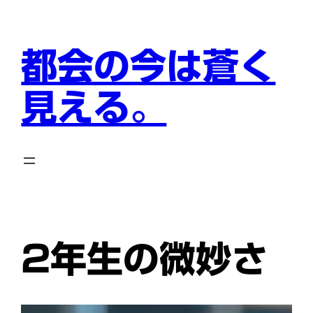
内
容
を
都会の今は蒼く
ス
キ
見える。
ッ
プ
2年生の微妙さ