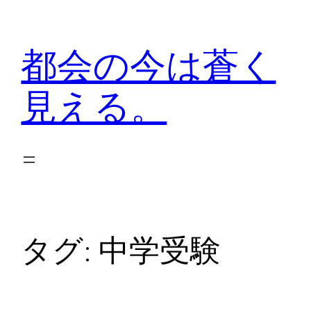
内
容
都会の今は蒼く
を
ス
見える。
キ
ッ
プ
タグ:
中学受験